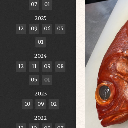
07
01
2025
12
09
06
05
01
2024
12
11
09
08
05
01
2023
10
09
02
2022