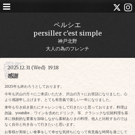
ペルシエ
persiller c'est simple
神戸北野
大人の為のフレンチ
2025.12.31 (Wed) 19:18
感謝
2025年も終わろうとしております。
今年も沢山の方々にご来店いただき、沢山の方々にお世話になりました。心
より感謝申し上げます。とても有意義で楽しい一年になりました。
来年も引き続き新たにチャレンジをして行きたいと思っております。料理は
勿論、youtube 、ワインを含めたドリンク、等、クラシックな伝統料理を基
本に独創的な要素を加味しながら素材ありきの料理。他人と比較するのでは
なく自分と向き合って行きたいと思います。
お客様が美味しい食事をして幸せな気持ちになって有意義な時間を過ごして