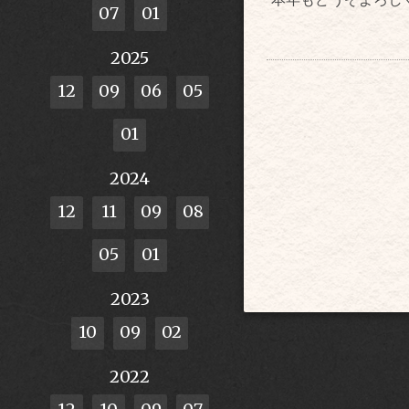
07
01
2025
12
09
06
05
01
2024
12
11
09
08
05
01
2023
10
09
02
2022