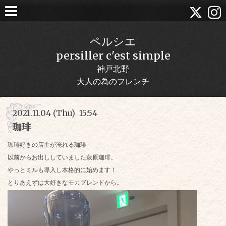
ペルシエ
persiller c'est simple
神戸北野
大人の為のフレンチ
2021.11.04 (Thu) 15:54
珈琲
珈琲好きの店主が淹れる珈琲
以前からお出ししていました萩原珈琲。
やっとミルも導入し本格的に始めます！
とりあえずは大好きなモカブレンドから。