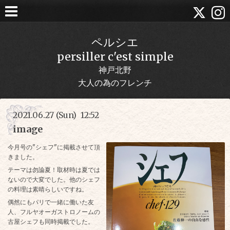
ペルシエ
persiller c'est simple
神戸北野
大人の為のフレンチ
2021.06.27 (Sun) 12:52
image
今月号の"シェフ"に掲載させて頂
きました。
テーマは勿論夏！取材時は夏では
ないので大変でした。他のシェフ
の料理は素晴らしいですね。
偶然にもパリで一緒に働いた友
人、フルヤオーガストロノームの
古屋シェフも同時掲載でした。