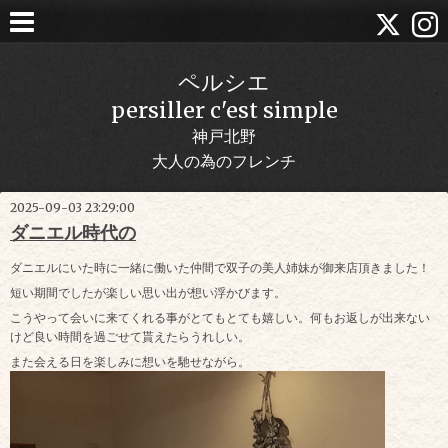
ペルシエ
persiller c'est simple
神戸北野
大人の為のフレンチ
2025-09-03 23:29:00
ダニエル時代の
ダニエルにいた時に一緒に働いた仲間で双子の美人姉妹が御来店頂きました！
短い期間でしたが楽しい思い出が想い浮かびます。
こうやって会いに来てくれる事がとてもとても嬉しい。何もお返しが出来ない
けど良い時間を過ごせて貰えたらうれしい。
また会える日を楽しみに想いを馳せながら。