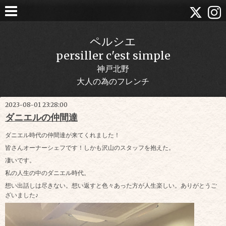
ペルシエ
persiller c'est simple
神戸北野
大人の為のフレンチ
2023-08-01 23:28:00
ダニエルの仲間達
ダニエル時代の仲間達が来てくれました！
皆さんオーナーシェフです！しかも沢山のスタッフを抱えた。
凄いです。
私の人生の中のダニエル時代。
想い出話しは尽きない。想い返すと色々あった方が人生楽しい。ありがとうご
ざいました♪