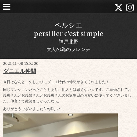
ペルシエ
persiller c'est simple
神戸北野
大人の為のフレンチ
2021-11-08 15:52:00
ダニエル仲間
今日はなんと、久しぶりにダニエ時代の仲間がきてくれました！
同じマンションだったこともあり、他人とは思えない人です。ご結婚されてお
義母さんとお義姉さんとお義母さんのお誕生日のお祝いに使ってくださいまし
た。仲良くて微笑ましかったなぁ。
ありがとうございました^ ^嬉しい！